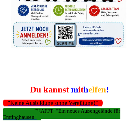
Du kannst
m
it
h
elfen
!
"Keine Ausbildung ohne Vergütung!"
ES IST GESCHAFFT! "Ein neues Außengelände für
Emtinghausen"